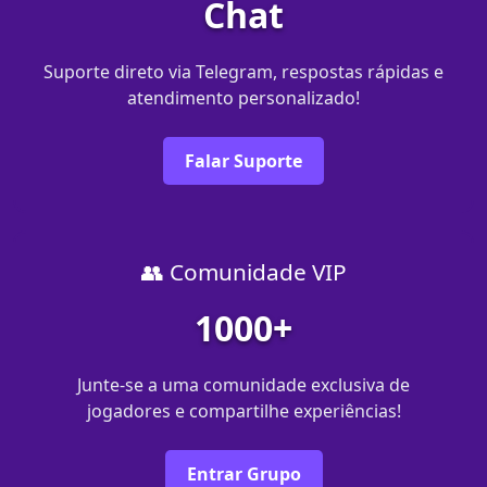
Chat
Suporte direto via Telegram, respostas rápidas e
atendimento personalizado!
Falar Suporte
👥 Comunidade VIP
1000+
Junte-se a uma comunidade exclusiva de
jogadores e compartilhe experiências!
Entrar Grupo