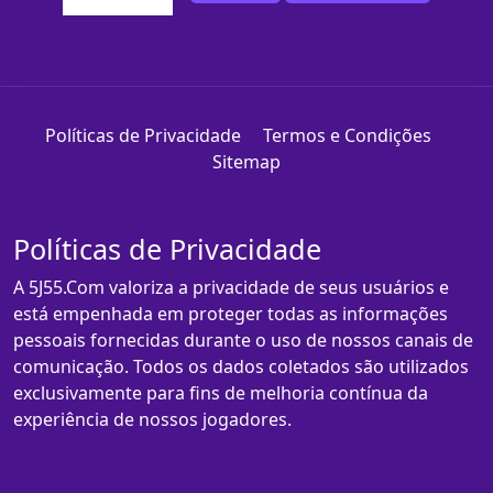
Políticas de Privacidade
Termos e Condições
Sitemap
Políticas de Privacidade
A 5J55.Com valoriza a privacidade de seus usuários e
está empenhada em proteger todas as informações
pessoais fornecidas durante o uso de nossos canais de
comunicação. Todos os dados coletados são utilizados
exclusivamente para fins de melhoria contínua da
experiência de nossos jogadores.