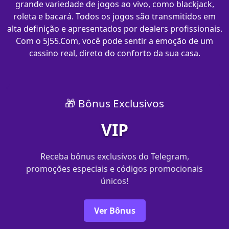
grande variedade de jogos ao vivo, como blackjack,
roleta e bacará. Todos os jogos são transmitidos em
alta definição e apresentados por dealers profissionais.
Com o 5J55.Com, você pode sentir a emoção de um
cassino real, direto do conforto da sua casa.
🎁 Bônus Exclusivos
VIP
Receba bônus exclusivos do Telegram,
promoções especiais e códigos promocionais
únicos!
Ver Bônus