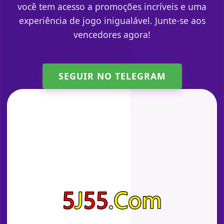
você tem acesso a promoções incríveis e uma
experiência de jogo inigualável. Junte-se aos
vencedores agora!
SEGUIR NO TELEGRAM