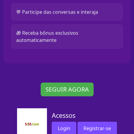
💬 Participe das conversas e interaja
🎁 Receba bônus exclusivos
automaticamente
SEGUIR AGORA
Acessos
Login
Registrar-se