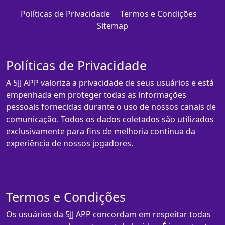
Políticas de Privacidade
Termos e Condições
Sitemap
Políticas de Privacidade
A 5JJ APP valoriza a privacidade de seus usuários e está
empenhada em proteger todas as informações
pessoais fornecidas durante o uso de nossos canais de
comunicação. Todos os dados coletados são utilizados
exclusivamente para fins de melhoria contínua da
experiência de nossos jogadores.
Termos e Condições
Os usuários da 5JJ APP concordam em respeitar todas