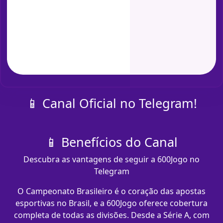
📱 Canal Oficial no Telegram!
📱 Benefícios do Canal
Descubra as vantagens de seguir a 600Jogo no
Telegram
O Campeonato Brasileiro é o coração das apostas
esportivas no Brasil, e a 600Jogo oferece cobertura
completa de todas as divisões. Desde a Série A, com