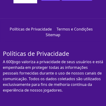
Políticas de Privacidade
Termos e Condições
Sitemap
Políticas de Privacidade
A 600Jogo valoriza a privacidade de seus usuários e está
empenhada em proteger todas as informações
pessoais fornecidas durante o uso de nossos canais de
comunicação. Todos os dados coletados são utilizados
exclusivamente para fins de melhoria contínua da
experiência de nossos jogadores.