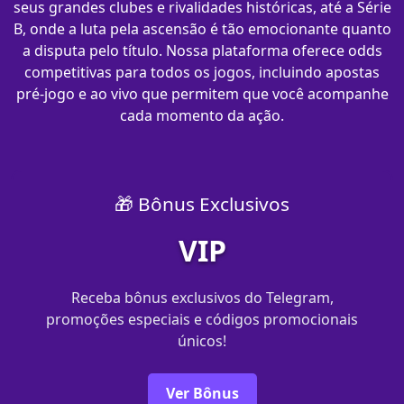
seus grandes clubes e rivalidades históricas, até a Série
B, onde a luta pela ascensão é tão emocionante quanto
a disputa pelo título. Nossa plataforma oferece odds
competitivas para todos os jogos, incluindo apostas
pré-jogo e ao vivo que permitem que você acompanhe
cada momento da ação.
🎁 Bônus Exclusivos
VIP
Receba bônus exclusivos do Telegram,
promoções especiais e códigos promocionais
únicos!
Ver Bônus