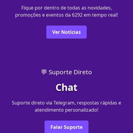
Fique por dentro de todas as novidades,
promoções e eventos da 6292 em tempo real!
Ver Notícias
💬 Suporte Direto
Chat
Suporte direto via Telegram, respostas rápidas e
atendimento personalizado!
Falar Suporte