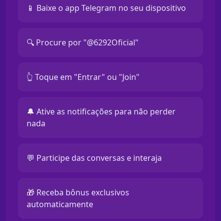
📱 Baixe o app Telegram no seu dispositivo
🔍 Procure por "@6292Oficial"
👆 Toque em "Entrar" ou "Join"
🔔 Ative as notificações para não perder
nada
💬 Participe das conversas e interaja
🎁 Receba bônus exclusivos
automaticamente