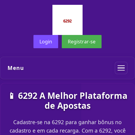
Login
Registrar-se
Menu
📱 6292 A Melhor Plataforma
de Apostas
Cadastre-se na 6292 para ganhar bônus no
cadastro e em cada recarga. Com a 6292, você