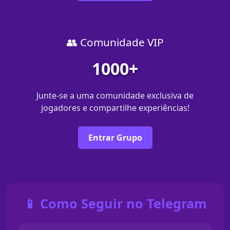
👥 Comunidade VIP
1000+
Junte-se a uma comunidade exclusiva de
jogadores e compartilhe experiências!
Entrar Grupo
📱 Como Seguir no Telegram