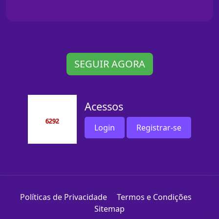
SEGUIR AGORA
Acessos
Login
Registrar-se
Políticas de Privacidade
Termos e Condições
Sitemap