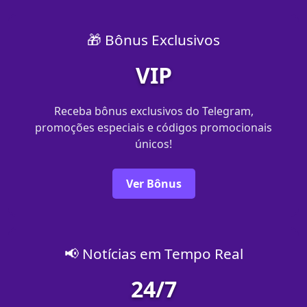
🎁 Bônus Exclusivos
VIP
Receba bônus exclusivos do Telegram,
promoções especiais e códigos promocionais
únicos!
Ver Bônus
📢 Notícias em Tempo Real
24/7