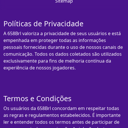
Sitemap
Políticas de Privacidade
A 658Brl valoriza a privacidade de seus usuários e está
empenhada em proteger todas as informações
pessoais fornecidas durante o uso de nossos canais de
comunicação. Todos os dados coletados são utilizados
exclusivamente para fins de melhoria contínua da
experiência de nossos jogadores.
Termos e Condições
Os usuários da 658Brl concordam em respeitar todas
as regras e regulamentos estabelecidos. É importante
ler e entender todos os termos antes de participar de