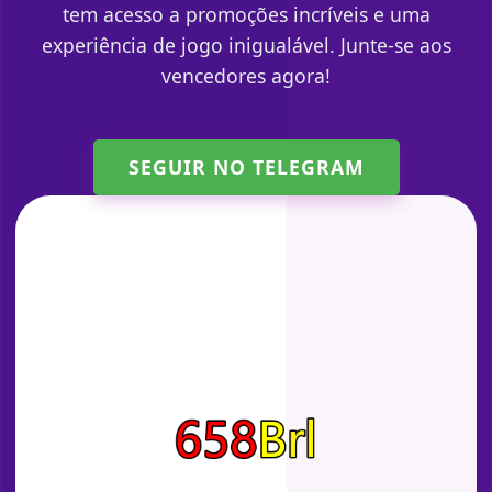
tem acesso a promoções incríveis e uma
experiência de jogo inigualável. Junte-se aos
vencedores agora!
SEGUIR NO TELEGRAM