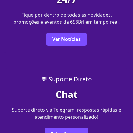
Fique por dentro de todas as novidades,
promoções e eventos da 658Brl em tempo real!
Ver Notícias
💬 Suporte Direto
Chat
Suporte direto via Telegram, respostas rápidas e
atendimento personalizado!