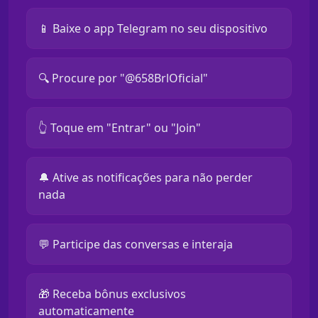
📱 Baixe o app Telegram no seu dispositivo
🔍 Procure por "@658BrlOficial"
👆 Toque em "Entrar" ou "Join"
🔔 Ative as notificações para não perder
nada
💬 Participe das conversas e interaja
🎁 Receba bônus exclusivos
automaticamente