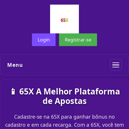
Login
Registrar-se
Menu
📱 65X A Melhor Plataforma
de Apostas
Cadastre-se na 65X para ganhar bônus no
cadastro e em cada recarga. Com a 65X, você tem