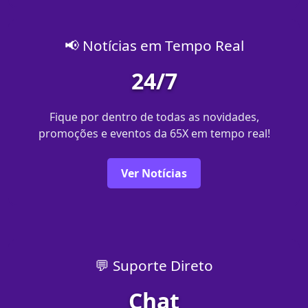
📢 Notícias em Tempo Real
24/7
Fique por dentro de todas as novidades,
promoções e eventos da 65X em tempo real!
Ver Notícias
💬 Suporte Direto
Chat