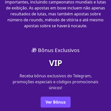
importantes, incluindo campeonatos mundiais e lutas
de exibição. As apostas em boxe incluem não apenas
resultados de lutas, mas também apostas sobre
número de rounds, método de vitória e até mesmo
apostas sobre se haverá nocaute.
🎁 Bônus Exclusivos
VIP
Receba bônus exclusivos do Telegram,
promoções especiais e códigos promocionais
únicos!
Ver Bônus