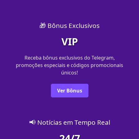
🎁 Bônus Exclusivos
VIP
Receba bônus exclusivos do Telegram,
promoções especiais e códigos promocionais
únicos!
Ver Bônus
📢 Notícias em Tempo Real
24/7