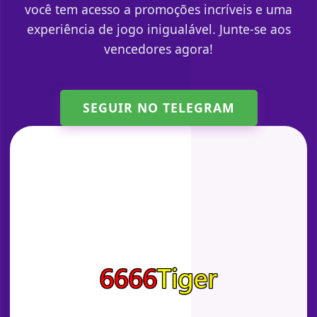
você tem acesso a promoções incríveis e uma
experiência de jogo inigualável. Junte-se aos
vencedores agora!
SEGUIR NO TELEGRAM