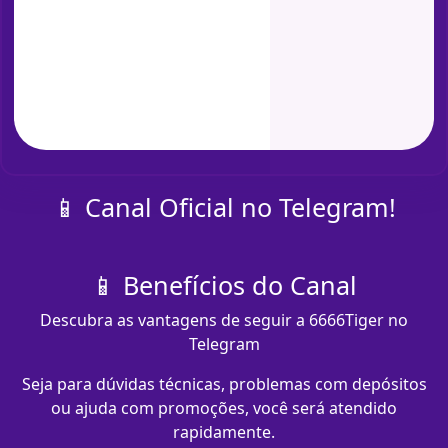
📱 Canal Oficial no Telegram!
📱 Benefícios do Canal
Descubra as vantagens de seguir a 6666Tiger no
Telegram
Seja para dúvidas técnicas, problemas com depósitos
ou ajuda com promoções, você será atendido
rapidamente.