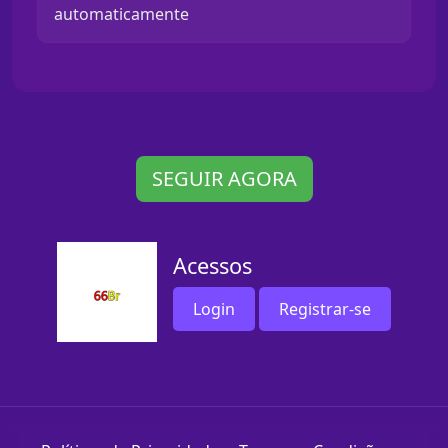
automaticamente
SEGUIR AGORA
Acessos
Login
Registrar-se