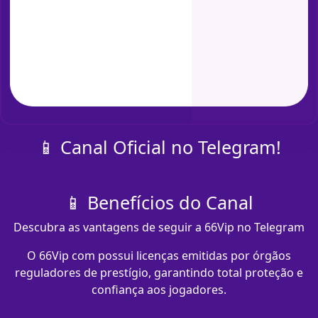
📱 Canal Oficial no Telegram!
📱 Benefícios do Canal
Descubra as vantagens de seguir a 66Vip no Telegram
O 66Vip com​ possui licenças emitidas por órgãos
reguladores de prestígio, garantindo total proteção e
confiança aos jogadores.