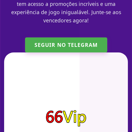
tem acesso a promoções incríveis e uma
experiência de jogo inigualável. Junte-se aos
vencedores agora!
SEGUIR NO TELEGRAM