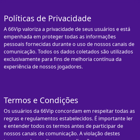
Políticas de Privacidade
A 66Vip valoriza a privacidade de seus usuários e está
empenhada em proteger todas as informações
pessoais fornecidas durante o uso de nossos canais de
comunicação. Todos os dados coletados são utilizados
exclusivamente para fins de melhoria contínua da
experiência de nossos jogadores.
Termos e Condições
Os usuários da 66Vip concordam em respeitar todas as
regras e regulamentos estabelecidos. É importante ler
e entender todos os termos antes de participar de
nossos canais de comunicação. A violação destes