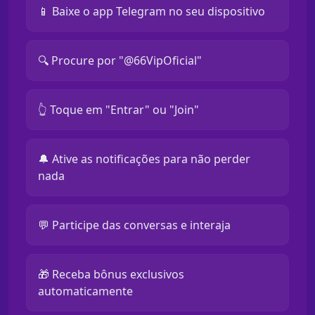
📱 Baixe o app Telegram no seu dispositivo
🔍 Procure por "@66VipOficial"
👆 Toque em "Entrar" ou "Join"
🔔 Ative as notificações para não perder
nada
💬 Participe das conversas e interaja
🎁 Receba bônus exclusivos
automaticamente