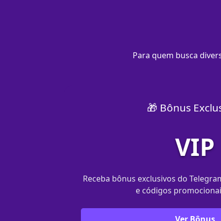
Para quem busca divers
🎁 Bônus Exclu
VIP
Receba bônus exclusivos do Telegra
e códigos promocionai
Ver Bônus