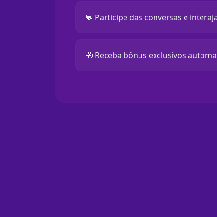
💬 Participe das conversas e interaj
🎁 Receba bônus exclusivos autom