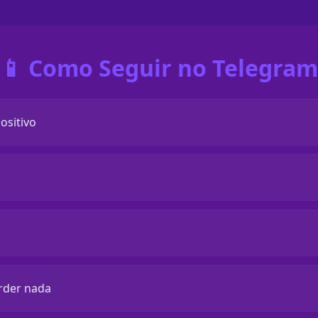
📱 Como Seguir no Telegram
ositivo
erder nada