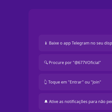
📱 Baixe o app Telegram no seu disp
🔍 Procure por "@677VOficial"
👆 Toque em "Entrar" ou "Join"
🔔 Ative as notificações para não p