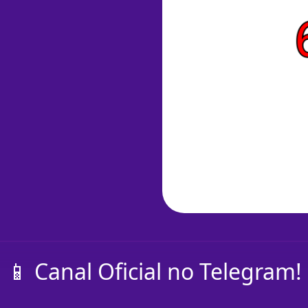
📱 Canal Oficial no Telegram!