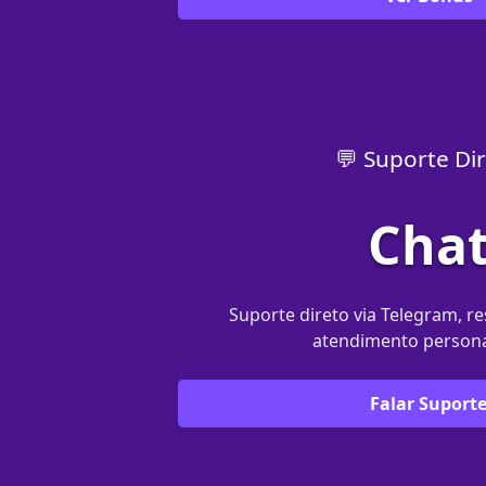
💬 Suporte Di
Cha
Suporte direto via Telegram, r
atendimento persona
Falar Suport