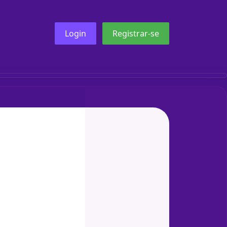
Login
Registrar-se