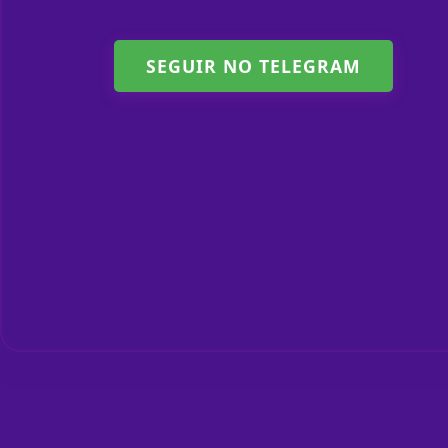
SEGUIR NO TELEGRAM