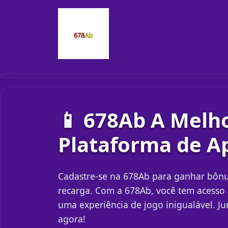
📱 678Ab A Melh
Plataforma de A
Cadastre-se na 678Ab para ganhar bônu
recarga. Com a 678Ab, você tem acesso 
uma experiência de jogo inigualável. J
agora!