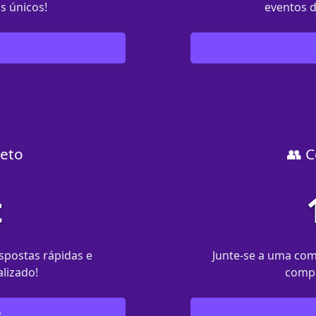
s únicos!
eventos d
reto
👥 
t
espostas rápidas e
Junte-se a uma com
lizado!
compa
e