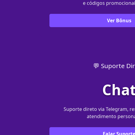
e códigos promocionai
Ver Bônus
💬 Suporte Di
Cha
Suporte direto via Telegram, r
atendimento persona
Falar Suport