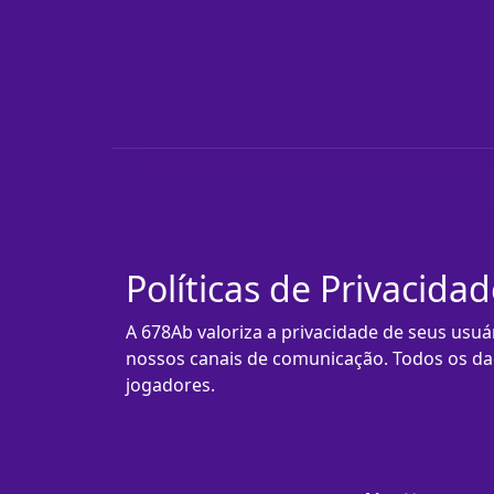
Políticas de Privacida
A 678Ab valoriza a privacidade de seus usu
nossos canais de comunicação. Todos os dad
jogadores.