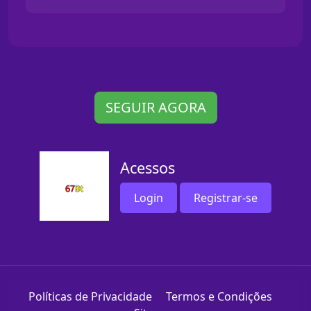
SEGUIR AGORA
Acessos
Login
Registrar-se
Políticas de Privacidade
Termos e Condições