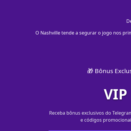
D
O Nashville tende a segurar o jogo nos pr
🎁 Bônus Exclu
VIP
Receba bônus exclusivos do Telegra
e códigos promocionai