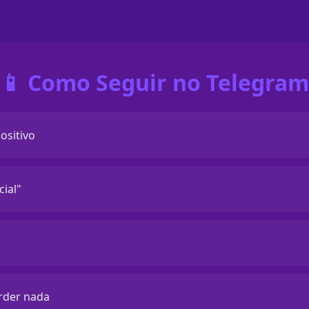
📱 Como Seguir no Telegram
ositivo
ial"
erder nada