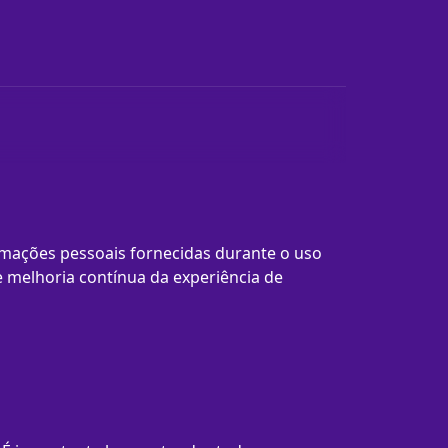
rmações pessoais fornecidas durante o uso
e melhoria contínua da experiência de