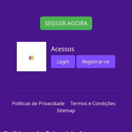
SEGUIR AGORA
Acessos
Login
Registrar-se
Políticas de Privacidade
Termos e Condições
Sitemap