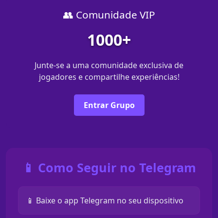
👥 Comunidade VIP
1000+
Junte-se a uma comunidade exclusiva de
jogadores e compartilhe experiências!
Entrar Grupo
📱 Como Seguir no Telegram
📱 Baixe o app Telegram no seu dispositivo