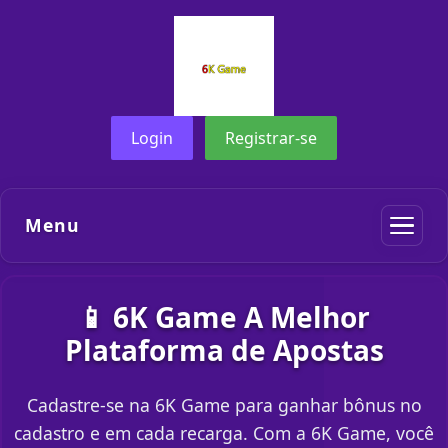
Login
Registrar-se
Menu
📱 6K Game A Melhor
Plataforma de Apostas
Cadastre-se na 6K Game para ganhar bônus no
cadastro e em cada recarga. Com a 6K Game, você