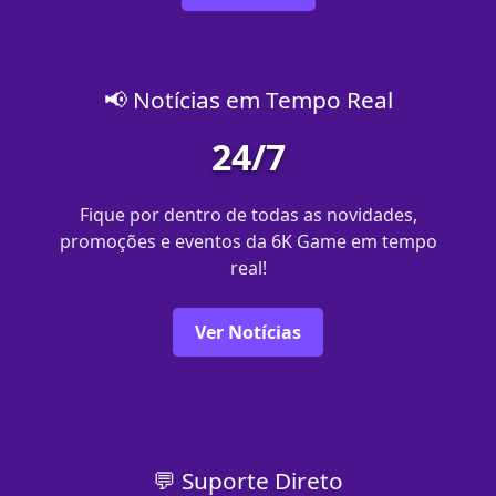
📢 Notícias em Tempo Real
24/7
Fique por dentro de todas as novidades,
promoções e eventos da 6K Game em tempo
real!
Ver Notícias
💬 Suporte Direto