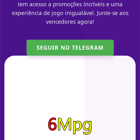
tem acesso a promoções incríveis e uma
experiência de jogo inigualável. Junte-se aos
vencedores agora!
SEGUIR NO TELEGRAM