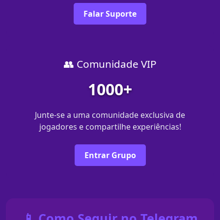
Falar Suporte
👥 Comunidade VIP
1000+
Junte-se a uma comunidade exclusiva de
jogadores e compartilhe experiências!
Entrar Grupo
📱 Como Seguir no Telegram