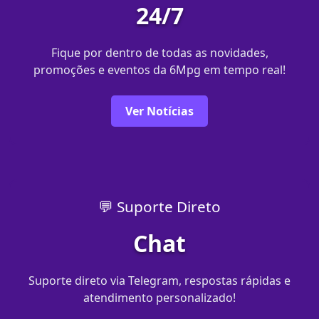
24/7
Fique por dentro de todas as novidades,
promoções e eventos da 6Mpg em tempo real!
Ver Notícias
💬 Suporte Direto
Chat
Suporte direto via Telegram, respostas rápidas e
atendimento personalizado!