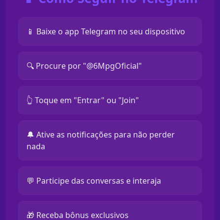
📱 Baixe o app Telegram no seu dispositivo
🔍 Procure por "@6MpgOficial"
👆 Toque em "Entrar" ou "Join"
🔔 Ative as notificações para não perder
nada
💬 Participe das conversas e interaja
🎁 Receba bônus exclusivos