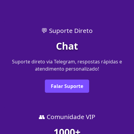
💬 Suporte Direto
Chat
Suporte direto via Telegram, respostas rápidas e
atendimento personalizado!
Falar Suporte
👥 Comunidade VIP
1000+