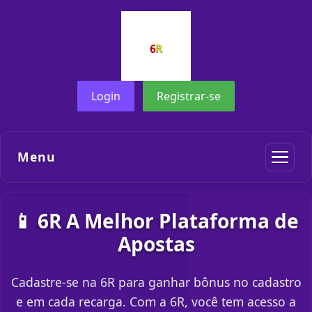
Login
Registrar-se
Menu
📱 6R A Melhor Plataforma de
Apostas
Cadastre-se na 6R para ganhar bônus no cadastro
e em cada recarga. Com a 6R, você tem acesso a