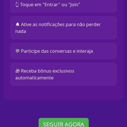
👆 Toque em "Entrar" ou "Join"
🔔 Ative as notificações para não perder
nada
💬 Participe das conversas e interaja
🎁 Receba bônus exclusivos
automaticamente
SEGUIR AGORA