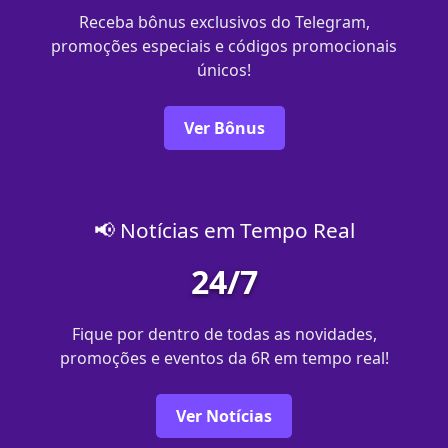
Receba bônus exclusivos do Telegram,
promoções especiais e códigos promocionais
únicos!
Ver Bônus
📢 Notícias em Tempo Real
24/7
Fique por dentro de todas as novidades,
promoções e eventos da 6R em tempo real!
Ver Notícias