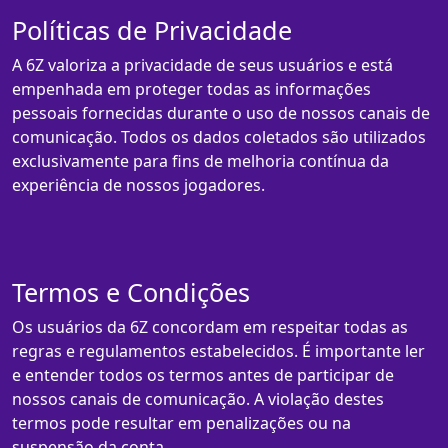
Políticas de Privacidade
A 6Z valoriza a privacidade de seus usuários e está
empenhada em proteger todas as informações
pessoais fornecidas durante o uso de nossos canais de
comunicação. Todos os dados coletados são utilizados
exclusivamente para fins de melhoria contínua da
experiência de nossos jogadores.
Termos e Condições
Os usuários da 6Z concordam em respeitar todas as
regras e regulamentos estabelecidos. É importante ler
e entender todos os termos antes de participar de
nossos canais de comunicação. A violação destes
termos pode resultar em penalizações ou na
suspensão da conta.