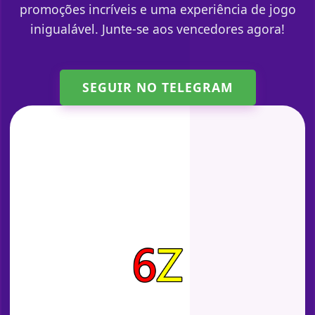
promoções incríveis e uma experiência de jogo
inigualável. Junte-se aos vencedores agora!
SEGUIR NO TELEGRAM