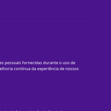
es pessoais fornecidas durante o uso de
elhoria contínua da experiência de nossos