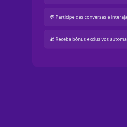
💬 Participe das conversas e interaj
🎁 Receba bônus exclusivos autom