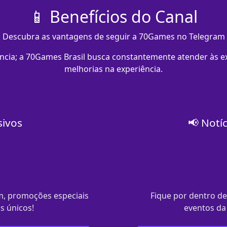
📱 Benefícios do Canal
Descubra as vantagens de seguir a 70Games no Telegram
cia; a 70Games Brasil busca constantemente atender às ex
melhorias na experiência.
sivos
📢 Notí
m, promoções especiais
Fique por dentro d
s únicos!
eventos da