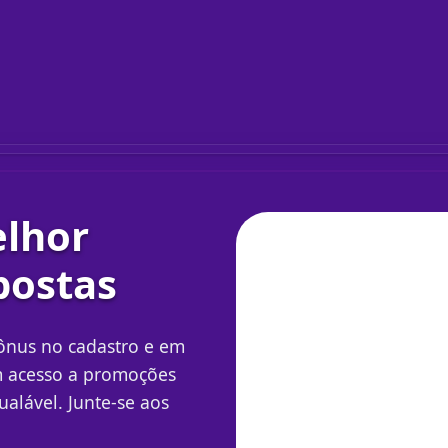
lhor
postas
ônus no cadastro e em
m acesso a promoções
ualável. Junte-se aos