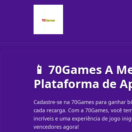
📱 70Games A Me
Plataforma de A
Cadastre-se na 70Games para ganhar b
cada recarga. Com a 70Games, você te
incríveis e uma experiência de jogo inig
vencedores agora!