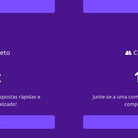
reto
👥 
t
espostas rápidas e
Junte-se a uma com
lizado!
compa
e