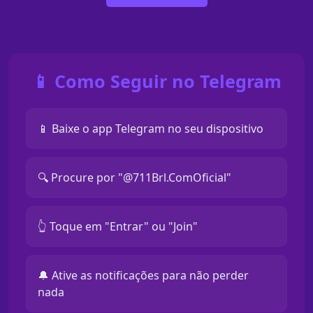
📱 Como Seguir no Telegram
📱 Baixe o app Telegram no seu dispositivo
🔍 Procure por "@711Brl.ComOficial"
👆 Toque em "Entrar" ou "Join"
🔔 Ative as notificações para não perder
nada