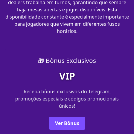
dealers trabalha em turnos, garantindo que sempre
haja mesas abertas e jogos disponíveis. Esta
disponibilidade constante é especialmente importante
para jogadores que vivem em diferentes fusos
horários.
🎁 Bônus Exclusivos
VIP
Receba bônus exclusivos do Telegram,
promoções especiais e códigos promocionais
únicos!
Ver Bônus