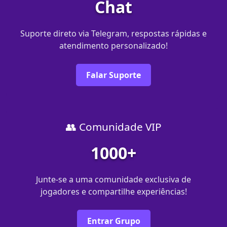
Chat
Suporte direto via Telegram, respostas rápidas e
atendimento personalizado!
Falar Suporte
👥 Comunidade VIP
1000+
Junte-se a uma comunidade exclusiva de
jogadores e compartilhe experiências!
Entrar Grupo