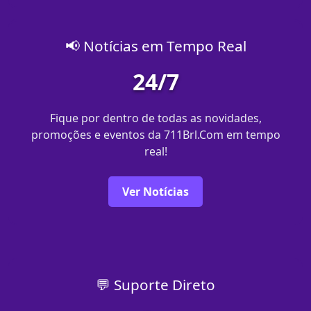
📢 Notícias em Tempo Real
24/7
Fique por dentro de todas as novidades,
promoções e eventos da 711Brl.Com em tempo
real!
Ver Notícias
💬 Suporte Direto