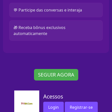
💬 Participe das conversas e interaja
🎁 Receba bônus exclusivos
automaticamente
SEGUIR AGORA
Acessos
Login
Registrar-se