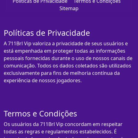
Políticas de Privacidade
Termos e Condições
Sitemap
Políticas de Privacidade
A 711Brl Vip valoriza a privacidade de seus usuários e
está empenhada em proteger todas as informações
pessoais fornecidas durante o uso de nossos canais de
comunicação. Todos os dados coletados são utilizados
exclusivamente para fins de melhoria contínua da
experiência de nossos jogadores.
Termos e Condições
Os usuários da 711Brl Vip concordam em respeitar
todas as regras e regulamentos estabelecidos. É