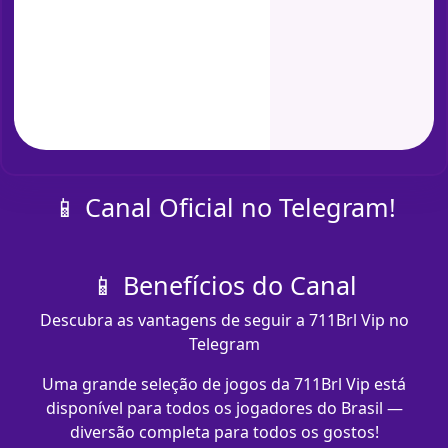
📱 Canal Oficial no Telegram!
📱 Benefícios do Canal
Descubra as vantagens de seguir a 711Brl Vip no
Telegram
Uma grande seleção de jogos da 711Brl Vip está
disponível para todos os jogadores do Brasil —
diversão completa para todos os gostos!