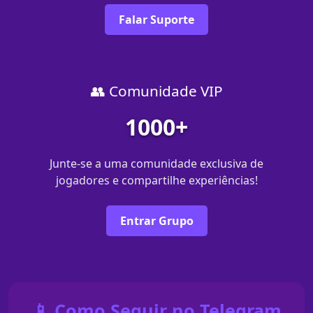
Falar Suporte
👥 Comunidade VIP
1000+
Junte-se a uma comunidade exclusiva de
jogadores e compartilhe experiências!
Entrar Grupo
📱 Como Seguir no Telegram