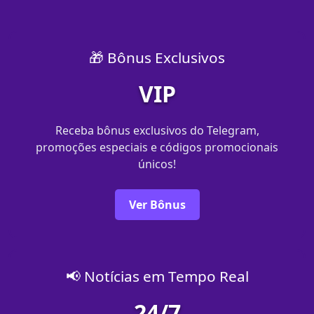
🎁 Bônus Exclusivos
VIP
Receba bônus exclusivos do Telegram,
promoções especiais e códigos promocionais
únicos!
Ver Bônus
📢 Notícias em Tempo Real
24/7