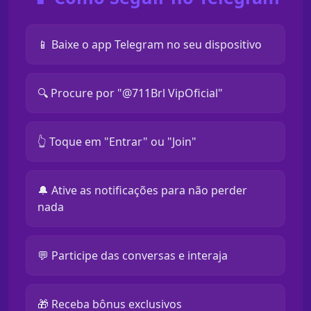
📱 Baixe o app Telegram no seu dispositivo
🔍 Procure por "@711Brl VipOficial"
👆 Toque em "Entrar" ou "Join"
🔔 Ative as notificações para não perder
nada
💬 Participe das conversas e interaja
🎁 Receba bônus exclusivos