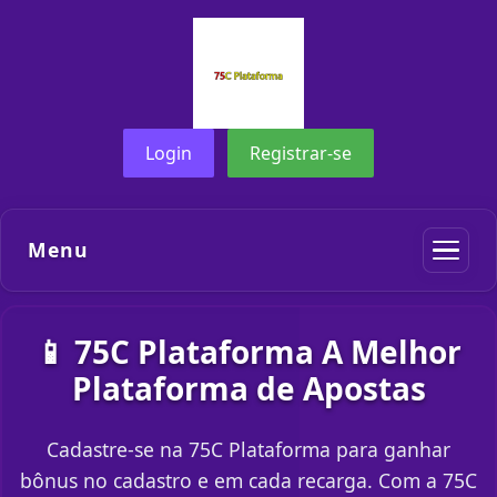
Login
Registrar-se
Menu
📱 75C Plataforma A Melhor
Plataforma de Apostas
Cadastre-se na 75C Plataforma para ganhar
bônus no cadastro e em cada recarga. Com a 75C