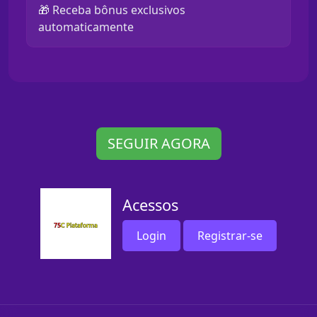
🎁 Receba bônus exclusivos
automaticamente
SEGUIR AGORA
Acessos
Login
Registrar-se