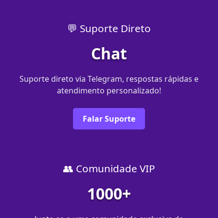
💬 Suporte Direto
Chat
Suporte direto via Telegram, respostas rápidas e
atendimento personalizado!
Falar Suporte
👥 Comunidade VIP
1000+