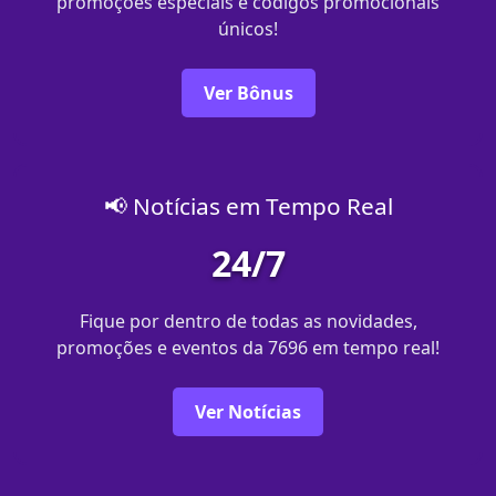
promoções especiais e códigos promocionais
únicos!
Ver Bônus
📢 Notícias em Tempo Real
24/7
Fique por dentro de todas as novidades,
promoções e eventos da 7696 em tempo real!
Ver Notícias