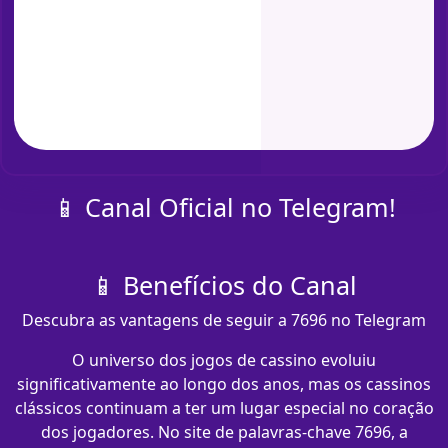
📱 Canal Oficial no Telegram!
📱 Benefícios do Canal
Descubra as vantagens de seguir a 7696 no Telegram
O universo dos jogos de cassino evoluiu
significativamente ao longo dos anos, mas os cassinos
clássicos continuam a ter um lugar especial no coração
dos jogadores. No site de palavras-chave 7696, a