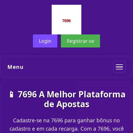
Login
Registrar-se
Menu
📱 7696 A Melhor Plataforma
de Apostas
Cadastre-se na 7696 para ganhar bônus no
cadastro e em cada recarga. Com a 7696, você