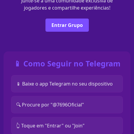
Junte-se a uma comunidade exclusiva de
jogadores e compartilhe experiências!
Entrar Grupo
📱 Como Seguir no Telegram
📱 Baixe o app Telegram no seu dispositivo
🔍 Procure por "@7696Oficial"
👆 Toque em "Entrar" ou "Join"