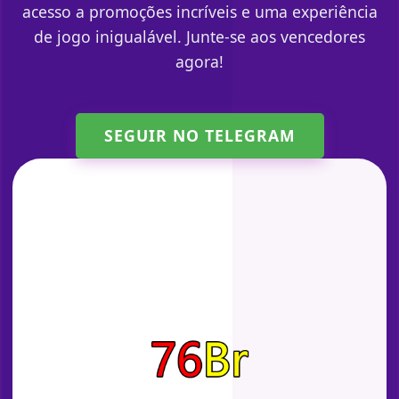
acesso a promoções incríveis e uma experiência
de jogo inigualável. Junte-se aos vencedores
agora!
SEGUIR NO TELEGRAM