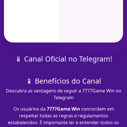
📱 Canal Oficial no Telegram!
📱 Benefícios do Canal
Descubra as vantagens de seguir a 7777Game Win no
Telegram
Os usuários da
7777Game Win
concordam em
respeitar todas as regras e regulamentos
estabelecidos. É importante ler e entender todos os