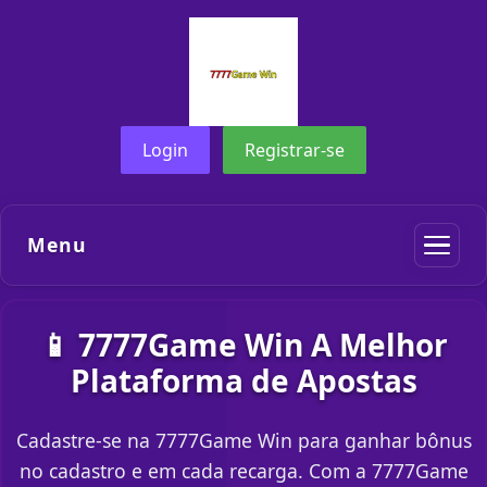
Login
Registrar-se
Menu
📱 7777Game Win A Melhor
Plataforma de Apostas
Cadastre-se na 7777Game Win para ganhar bônus
no cadastro e em cada recarga. Com a 7777Game