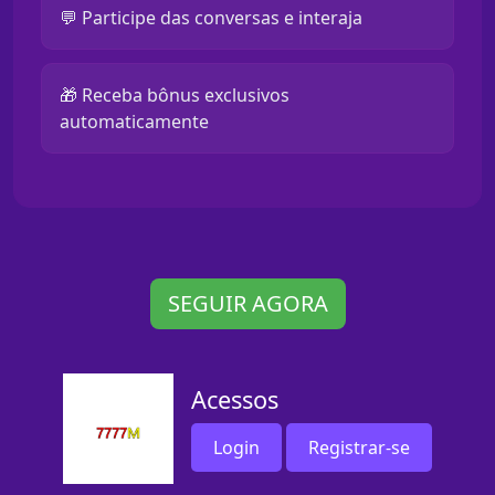
💬 Participe das conversas e interaja
🎁 Receba bônus exclusivos
automaticamente
SEGUIR AGORA
Acessos
Login
Registrar-se