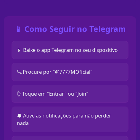
📱 Como Seguir no Telegram
📱 Baixe o app Telegram no seu dispositivo
🔍 Procure por "@7777MOficial"
👆 Toque em "Entrar" ou "Join"
🔔 Ative as notificações para não perder
nada