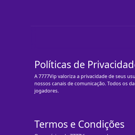
Políticas de Privacida
A 7777Vip valoriza a privacidade de seus u
nossos canais de comunicação. Todos os dad
jogadores.
Termos e Condições