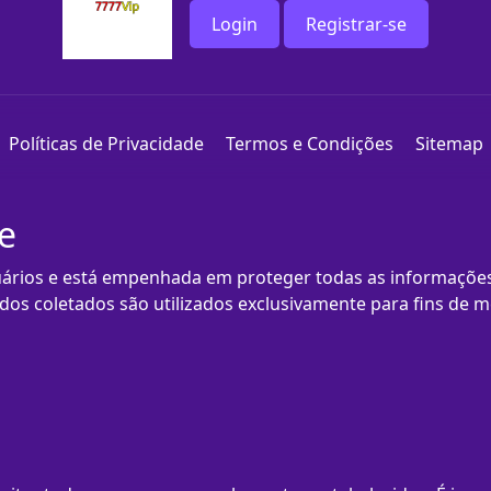
Login
Registrar-se
Políticas de Privacidade
Termos e Condições
Sitemap
de
suários e está empenhada em proteger todas as informaçõe
os coletados são utilizados exclusivamente para fins de m