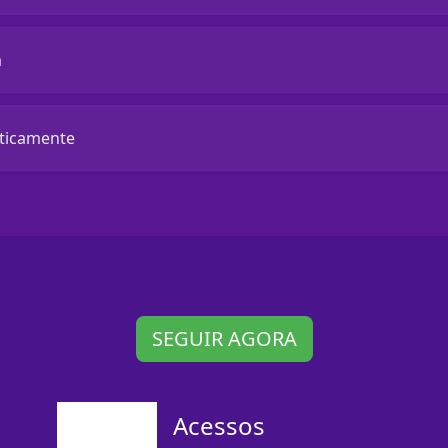
a
aticamente
SEGUIR AGORA
Acessos