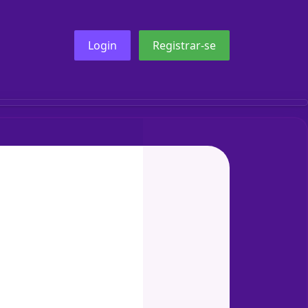
Login
Registrar-se