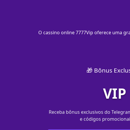
O cassino online 7777Vip oferece uma gra
🎁 Bônus Exclu
VIP
Receba bônus exclusivos do Telegra
e códigos promocionai