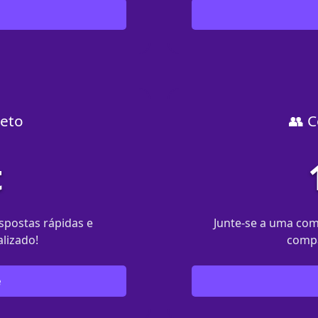
reto
👥 
t
espostas rápidas e
Junte-se a uma com
lizado!
compa
e