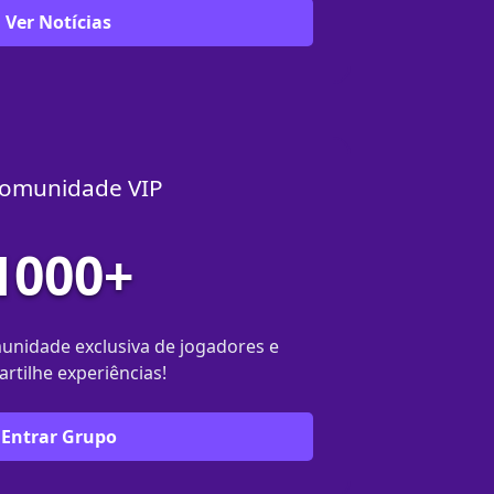
Ver Notícias
Comunidade VIP
1000+
unidade exclusiva de jogadores e
rtilhe experiências!
Entrar Grupo