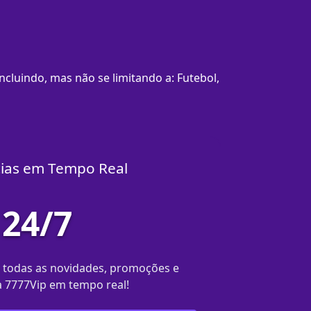
cluindo, mas não se limitando a: Futebol,
cias em Tempo Real
24/7
e todas as novidades, promoções e
a 7777Vip em tempo real!