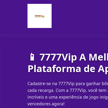
📱 7777Vip A Mel
Plataforma de A
Cadastre-se na 7777Vip para ganhar bô
cada recarga. Com a 7777Vip, você tem
incríveis e uma experiência de jogo inig
vencedores agora!