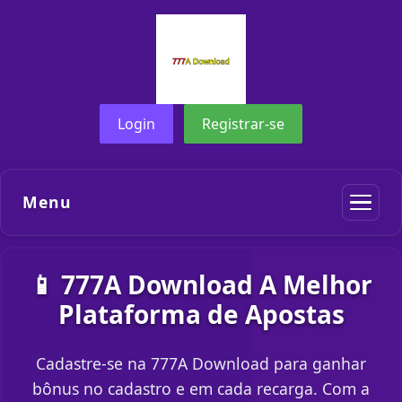
Login
Registrar-se
Menu
📱 777A Download A Melhor
Plataforma de Apostas
Cadastre-se na 777A Download para ganhar
bônus no cadastro e em cada recarga. Com a