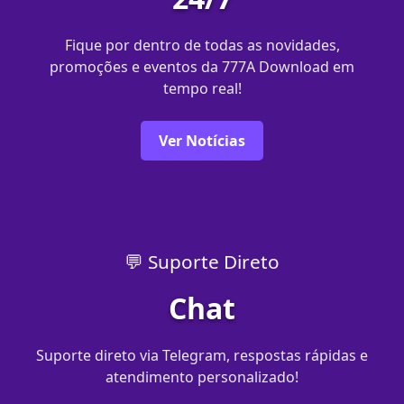
Fique por dentro de todas as novidades,
promoções e eventos da 777A Download em
tempo real!
Ver Notícias
💬 Suporte Direto
Chat
Suporte direto via Telegram, respostas rápidas e
atendimento personalizado!