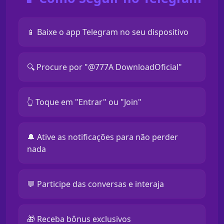
📱 Baixe o app Telegram no seu dispositivo
🔍 Procure por "@777A DownloadOficial"
👆 Toque em "Entrar" ou "Join"
🔔 Ative as notificações para não perder
nada
💬 Participe das conversas e interaja
🎁 Receba bônus exclusivos