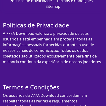
Políticas de Privacidade
Termos e Condições
Sitemap
Políticas de Privacidade
A 777A Download valoriza a privacidade de seus
usuários e está empenhada em proteger todas as
informações pessoais fornecidas durante o uso de
nossos canais de comunicação. Todos os dados
coletados são utilizados exclusivamente para fins de
melhoria contínua da experiência de nossos jogadores.
Termos e Condições
Os usuários da 777A Download concordam em
respeitar todas as regras e regulamentos