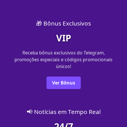
🎁 Bônus Exclusivos
VIP
Receba bônus exclusivos do Telegram,
promoções especiais e códigos promocionais
únicos!
Ver Bônus
📢 Notícias em Tempo Real
24/7