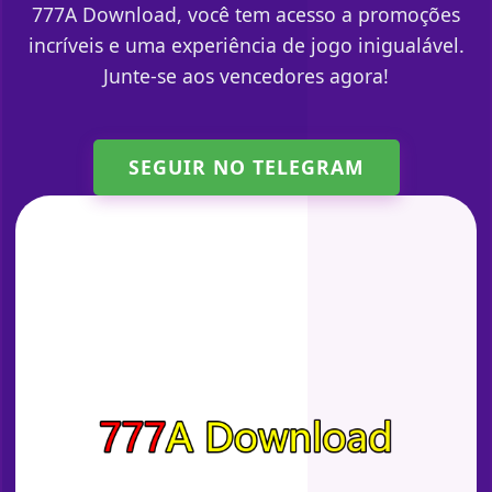
777A Download, você tem acesso a promoções
incríveis e uma experiência de jogo inigualável.
Junte-se aos vencedores agora!
SEGUIR NO TELEGRAM