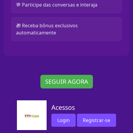
💬 Participe das conversas e interaja
🎁 Receba bônus exclusivos
automaticamente
SEGUIR AGORA
Acessos
Login
Registrar-se