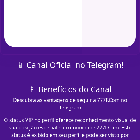
📱 Canal Oficial no Telegram!
📱 Benefícios do Canal
Descubra as vantagens de seguir a 777F.Com no
Telegram
O status VIP no perfil oferece reconhecimento visual de
sua posição especial na comunidade 777F.Com. Este
status é exibido em seu perfil e pode ser visto por