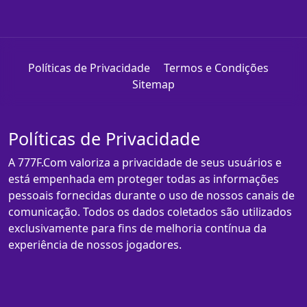
Políticas de Privacidade
Termos e Condições
Sitemap
Políticas de Privacidade
A 777F.Com valoriza a privacidade de seus usuários e
está empenhada em proteger todas as informações
pessoais fornecidas durante o uso de nossos canais de
comunicação. Todos os dados coletados são utilizados
exclusivamente para fins de melhoria contínua da
experiência de nossos jogadores.