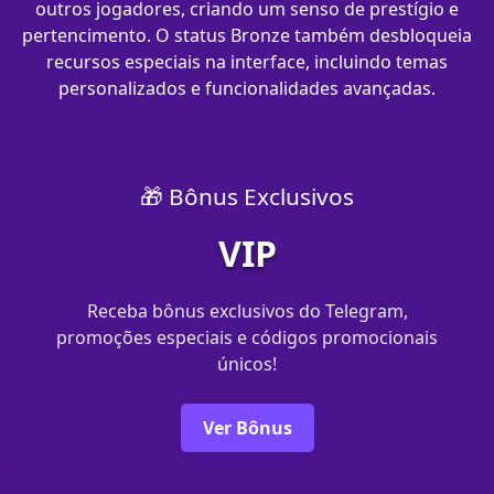
outros jogadores, criando um senso de prestígio e
pertencimento. O status Bronze também desbloqueia
recursos especiais na interface, incluindo temas
personalizados e funcionalidades avançadas.
🎁 Bônus Exclusivos
VIP
Receba bônus exclusivos do Telegram,
promoções especiais e códigos promocionais
únicos!
Ver Bônus