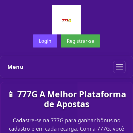
Login
Registrar-se
Menu
📱 777G A Melhor Plataforma
de Apostas
Cadastre-se na 777G para ganhar bônus no
cadastro e em cada recarga. Com a 777G, você