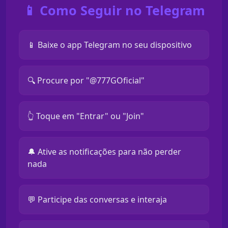
📱 Como Seguir no Telegram
📱 Baixe o app Telegram no seu dispositivo
🔍 Procure por "@777GOficial"
👆 Toque em "Entrar" ou "Join"
🔔 Ative as notificações para não perder
nada
💬 Participe das conversas e interaja