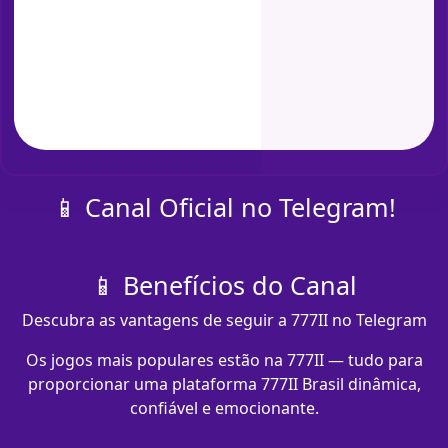
📱 Canal Oficial no Telegram!
📱 Benefícios do Canal
Descubra as vantagens de seguir a 777II no Telegram
Os jogos mais populares estão na 777II — tudo para
proporcionar uma plataforma 777II Brasil dinâmica,
confiável e emocionante.