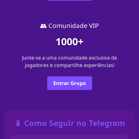
👥 Comunidade VIP
1000+
Junte-se a uma comunidade exclusiva de
jogadores e compartilhe experiências!
Entrar Grupo
📱 Como Seguir no Telegram