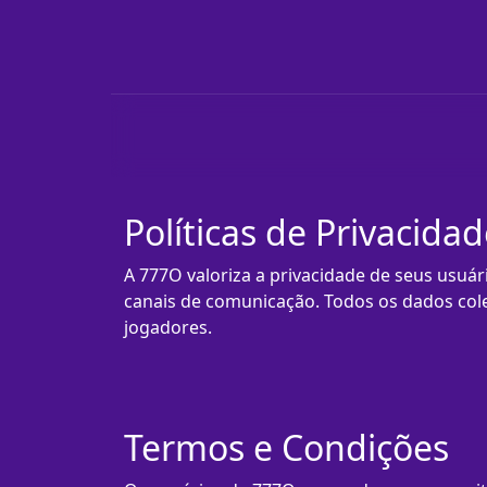
Políticas de Privacida
A 777O valoriza a privacidade de seus usuá
canais de comunicação. Todos os dados cole
jogadores.
Termos e Condições