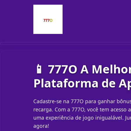
📱 777O A Melho
Plataforma de A
Cadastre-se na 777O para ganhar bônus
recarga. Com a 777O, você tem acesso a
uma experiência de jogo inigualável. J
agora!