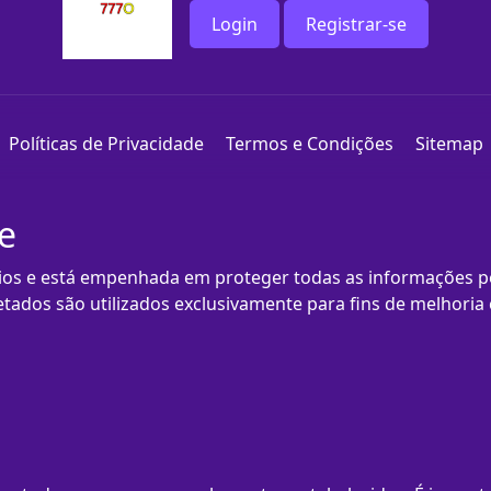
Login
Registrar-se
Políticas de Privacidade
Termos e Condições
Sitemap
de
rios e está empenhada em proteger todas as informações p
tados são utilizados exclusivamente para fins de melhoria