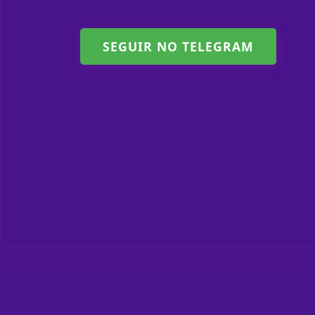
SEGUIR NO TELEGRAM