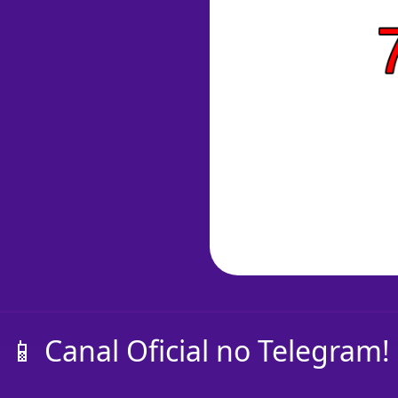
📱 Canal Oficial no Telegram!