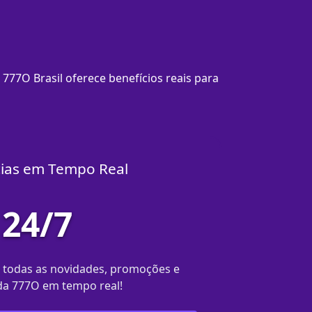
777O Brasil oferece benefícios reais para
cias em Tempo Real
24/7
e todas as novidades, promoções e
da 777O em tempo real!