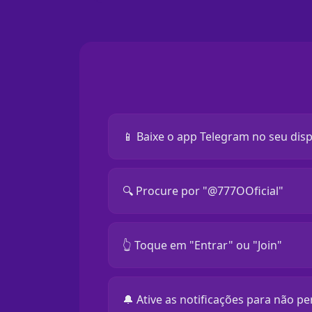
📱 Baixe o app Telegram no seu disp
🔍 Procure por "@777OOficial"
👆 Toque em "Entrar" ou "Join"
🔔 Ative as notificações para não p