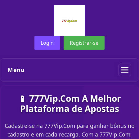
Login
Registrar-se
Menu
📱 777Vip.Com A Melhor
Plataforma de Apostas
Cadastre-se na 777Vip.Com para ganhar bônus no
cadastro e em cada recarga. Com a 777Vip.Com,