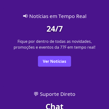
📢 Notícias em Tempo Real
24/7
Fique por dentro de todas as novidades,
promoções e eventos da 77F em tempo real!
Ver Notícias
💬 Suporte Direto
Chat