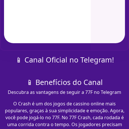
📱 Canal Oficial no Telegram!
📱 Benefícios do Canal
Descubra as vantagens de seguir a 77F no Telegram
O Crash é um dos jogos de cassino online mais
populares, graças à sua simplicidade e emoção. Agora,
você pode jogá-lo no 77F. No 77F Crash, cada rodada é
uma corrida contra o tempo. Os jogadores precisam