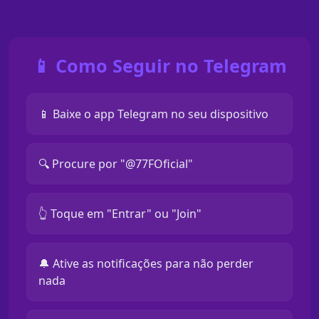
📱 Como Seguir no Telegram
📱 Baixe o app Telegram no seu dispositivo
🔍 Procure por "@77FOficial"
👆 Toque em "Entrar" ou "Join"
🔔 Ative as notificações para não perder
nada