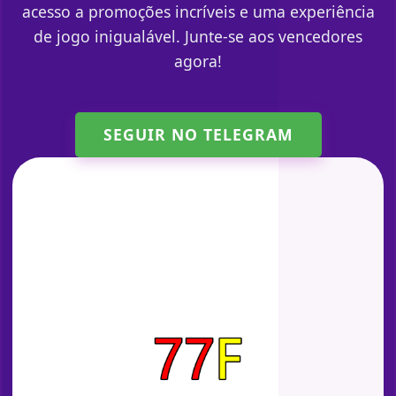
acesso a promoções incríveis e uma experiência
de jogo inigualável. Junte-se aos vencedores
agora!
SEGUIR NO TELEGRAM