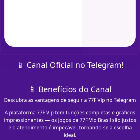
📱 Canal Oficial no Telegram!
📱 Benefícios do Canal
Descubra as vantagens de seguir a 77F Vip no Telegram
A plataforma 77F Vip tem funções completas e gráficos
impressionantes — os jogos da 77F Vip Brasil são justos
e o atendimento é impecável, tornando-se a escolha
ideal.