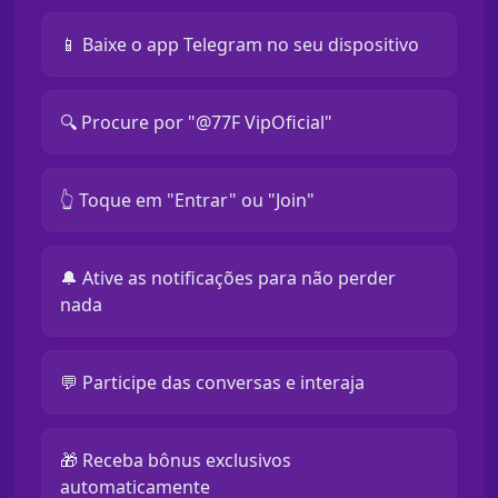
📱 Baixe o app Telegram no seu dispositivo
🔍 Procure por "@77F VipOficial"
👆 Toque em "Entrar" ou "Join"
🔔 Ative as notificações para não perder
nada
💬 Participe das conversas e interaja
🎁 Receba bônus exclusivos
automaticamente