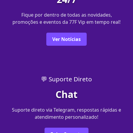
Fique por dentro de todas as novidades,
promoções e eventos da 77F Vip em tempo real!
Ver Notícias
💬 Suporte Direto
Chat
Suporte direto via Telegram, respostas rápidas e
atendimento personalizado!