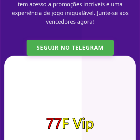
tem acesso a promoções incríveis e uma
experiência de jogo inigualável. Junte-se aos
vencedores agora!
SEGUIR NO TELEGRAM