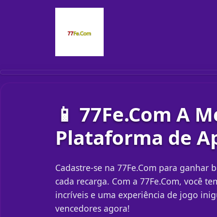
📱 77Fe.Com A M
Plataforma de A
Cadastre-se na 77Fe.Com para ganhar b
cada recarga. Com a 77Fe.Com, você te
incríveis e uma experiência de jogo inig
vencedores agora!