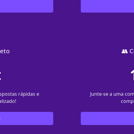
reto
👥 
t
espostas rápidas e
Junte-se a uma com
lizado!
compa
e