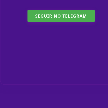
SEGUIR NO TELEGRAM