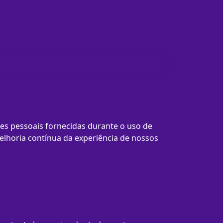
es pessoais fornecidas durante o uso de
elhoria contínua da experiência de nossos