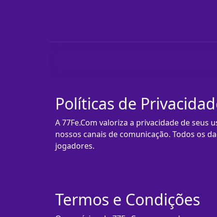
Políticas de Privacida
A 77Fe.Com valoriza a privacidade de seus 
nossos canais de comunicação. Todos os dad
jogadores.
Termos e Condições