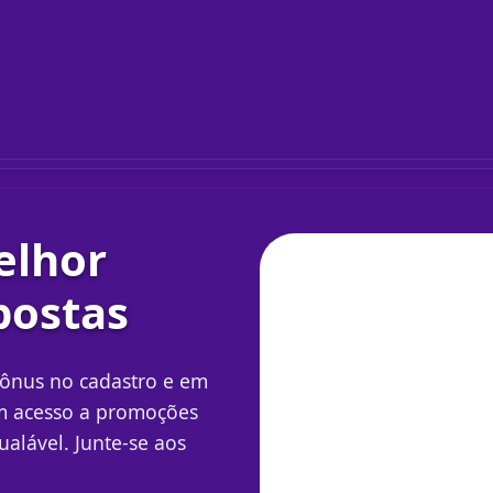
elhor
postas
ônus no cadastro e em
m acesso a promoções
ualável. Junte-se aos