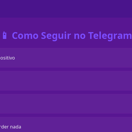
📱 Como Seguir no Telegram
ositivo
erder nada