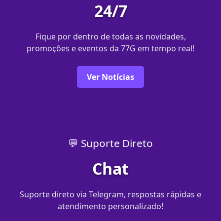
24/7
Fique por dentro de todas as novidades,
promoções e eventos da 77G em tempo real!
Ver Notícias
💬 Suporte Direto
Chat
Suporte direto via Telegram, respostas rápidas e
atendimento personalizado!