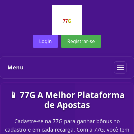
Login
Registrar-se
Menu
📱 77G A Melhor Plataforma
de Apostas
Cadastre-se na 77G para ganhar bônus no
cadastro e em cada recarga. Com a 77G, você tem