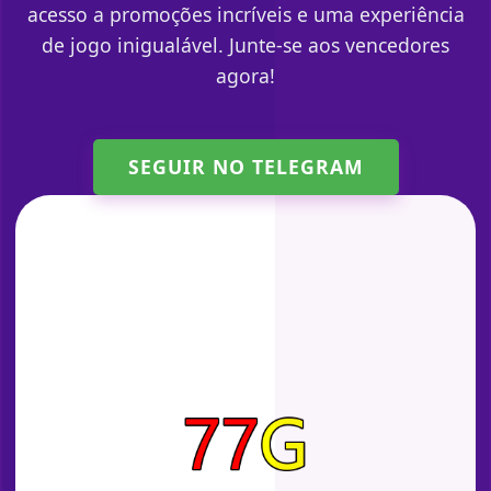
acesso a promoções incríveis e uma experiência
de jogo inigualável. Junte-se aos vencedores
agora!
SEGUIR NO TELEGRAM