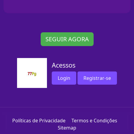
SEGUIR AGORA
Acessos
Login
Registrar-se
Políticas de Privacidade
Termos e Condições
Sitemap