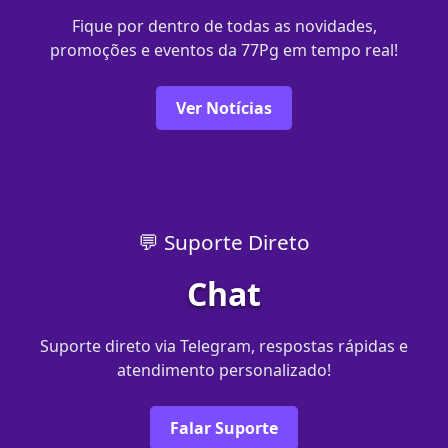
Fique por dentro de todas as novidades,
promoções e eventos da 77Pg em tempo real!
Ver Notícias
💬 Suporte Direto
Chat
Suporte direto via Telegram, respostas rápidas e
atendimento personalizado!
Falar Suporte