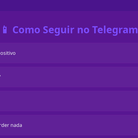
📱 Como Seguir no Telegram
ositivo
"
erder nada