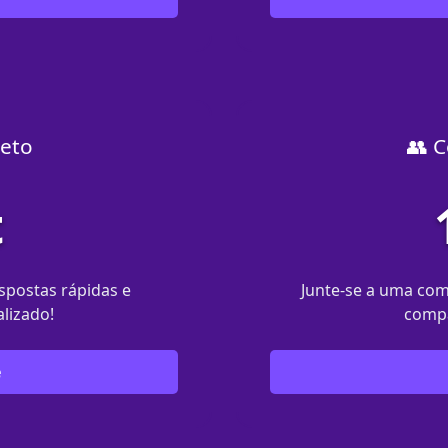
reto
👥 
t
espostas rápidas e
Junte-se a uma com
lizado!
compa
e