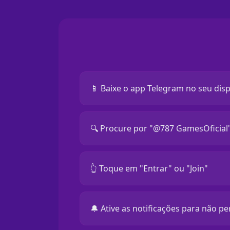
📱 Baixe o app Telegram no seu disp
🔍 Procure por "@787 GamesOficial
👆 Toque em "Entrar" ou "Join"
🔔 Ative as notificações para não p