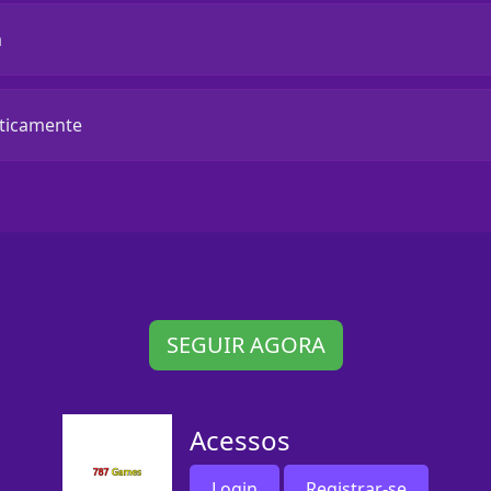
a
aticamente
SEGUIR AGORA
Acessos
Login
Registrar-se