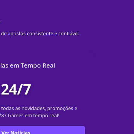
m
de apostas consistente e confiável.
cias em Tempo Real
24/7
e todas as novidades, promoções e
787 Games em tempo real!
Ver Notícias