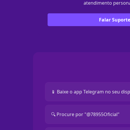
atendimento persona
Falar Suport
📱 Baixe o app Telegram no seu disp
🔍 Procure por "@78955Oficial"