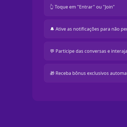
👆 Toque em "Entrar" ou "Join"
🔔 Ative as notificações para não p
💬 Participe das conversas e interaj
🎁 Receba bônus exclusivos autom