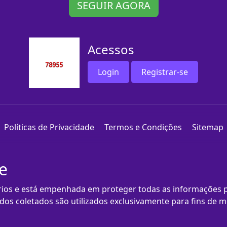
SEGUIR AGORA
Acessos
Login
Registrar-se
Políticas de Privacidade
Termos e Condições
Sitemap
de
ários e está empenhada em proteger todas as informações 
os coletados são utilizados exclusivamente para fins de m