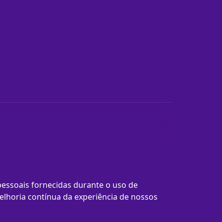
pessoais fornecidas durante o uso de
elhoria contínua da experiência de nossos