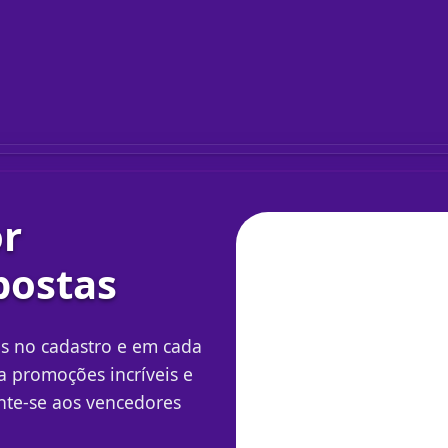
or
postas
s no cadastro e em cada
a promoções incríveis e
unte-se aos vencedores