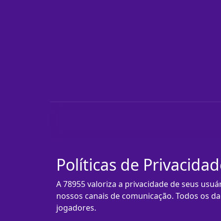
Políticas de Privacida
A 78955 valoriza a privacidade de seus usu
nossos canais de comunicação. Todos os dad
jogadores.