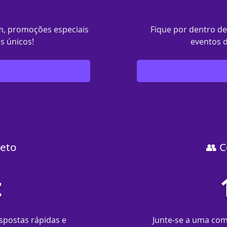
m, promoções especiais
Fique por dentro d
s únicos!
eventos 
reto
👥 
t
espostas rápidas e
Junte-se a uma com