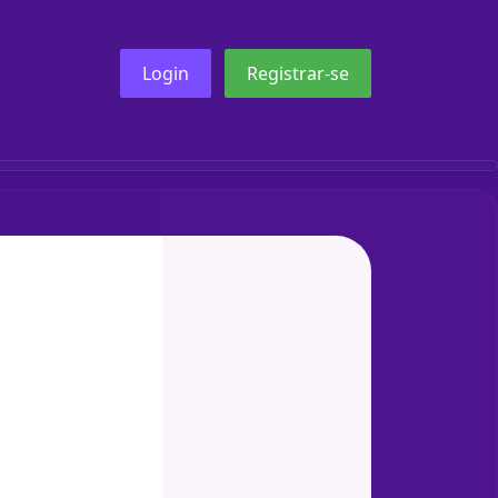
Login
Registrar-se