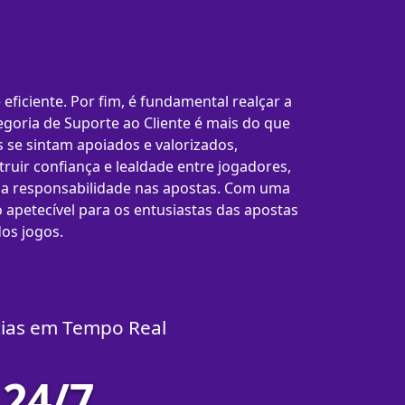
iciente. Por fim, é fundamental realçar a
tegoria de Suporte ao Cliente é mais do que
 se sintam apoiados e valorizados,
uir confiança e lealdade entre jogadores,
 a responsabilidade nas apostas. Com uma
 apetecível para os entusiastas das apostas
dos jogos.
cias em Tempo Real
24/7