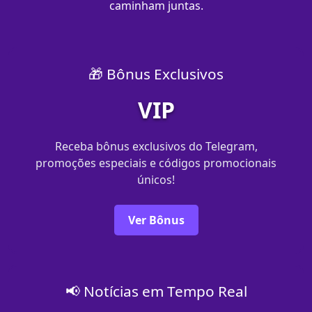
caminham juntas.
🎁 Bônus Exclusivos
VIP
Receba bônus exclusivos do Telegram,
promoções especiais e códigos promocionais
únicos!
Ver Bônus
📢 Notícias em Tempo Real