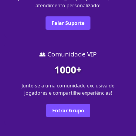
atendimento personalizado!
Falar Suporte
👥 Comunidade VIP
1000+
Junte-se a uma comunidade exclusiva de
jogadores e compartilhe experiências!
Entrar Grupo