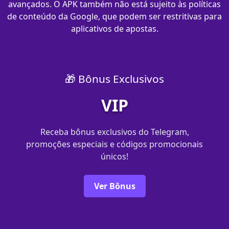
avançados. O APK também não está sujeito às políticas
de conteúdo da Google, que podem ser restritivas para
aplicativos de apostas.
🎁 Bônus Exclusivos
VIP
Receba bônus exclusivos do Telegram,
promoções especiais e códigos promocionais
únicos!
Ver Bônus