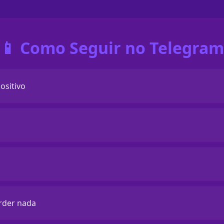
📱 Como Seguir no Telegram
ositivo
erder nada