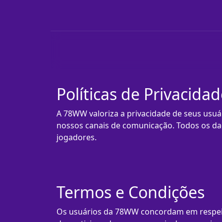
Políticas de Privacida
A 78WW valoriza a privacidade de seus usu
nossos canais de comunicação. Todos os dad
jogadores.
Termos e Condições
Os usuários da 78WW concordam em respeita