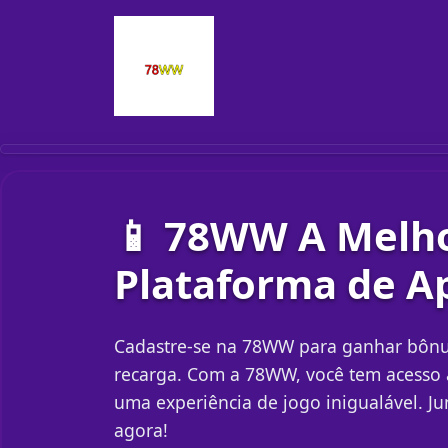
📱 78WW A Melh
Plataforma de A
Cadastre-se na 78WW para ganhar bônu
recarga. Com a 78WW, você tem acesso 
uma experiência de jogo inigualável. J
agora!