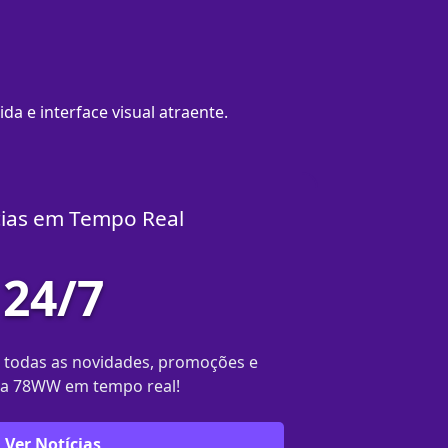
a e interface visual atraente.
cias em Tempo Real
24/7
e todas as novidades, promoções e
da 78WW em tempo real!
Ver Notícias