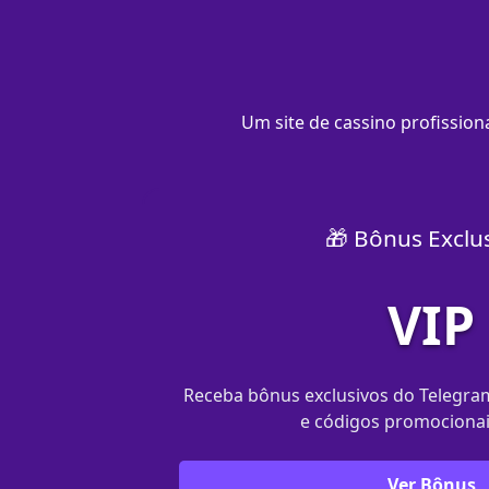
Um site de cassino profission
🎁 Bônus Exclu
VIP
Receba bônus exclusivos do Telegra
e códigos promocionai
Ver Bônus