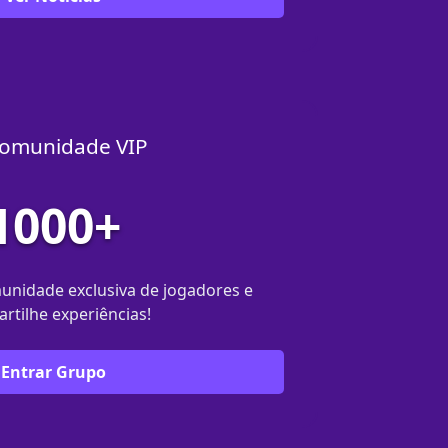
Comunidade VIP
1000+
unidade exclusiva de jogadores e
rtilhe experiências!
Entrar Grupo