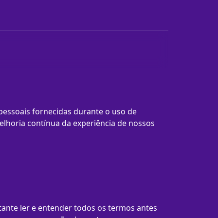
pessoais fornecidas durante o uso de
elhoria contínua da experiência de nossos
ante ler e entender todos os termos antes