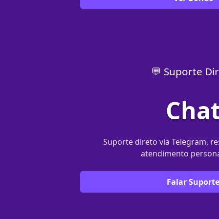
💬 Suporte Di
Cha
Suporte direto via Telegram, r
atendimento persona
Falar Suport