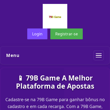
Login
Registrar-se
Menu
📱 79B Game A Melhor
Plataforma de Apostas
Cadastre-se na 79B Game para ganhar bônus no
cadastro e em cada recarga. Com a 79B Game,