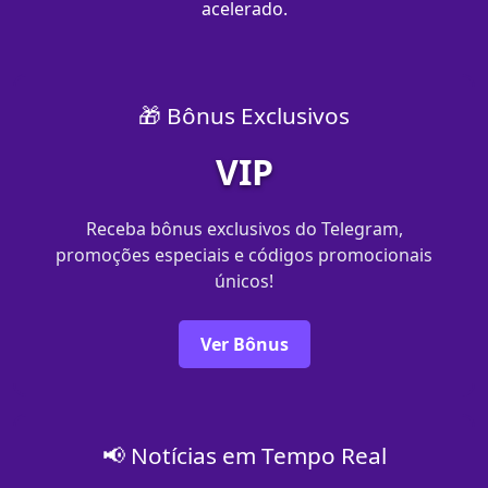
acelerado.
🎁 Bônus Exclusivos
VIP
Receba bônus exclusivos do Telegram,
promoções especiais e códigos promocionais
únicos!
Ver Bônus
📢 Notícias em Tempo Real