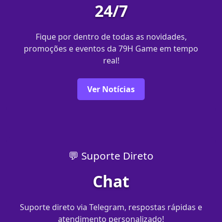
24/7
Fique por dentro de todas as novidades,
promoções e eventos da 79H Game em tempo
real!
Ver Notícias
💬 Suporte Direto
Chat
Suporte direto via Telegram, respostas rápidas e
atendimento personalizado!