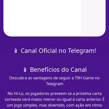
📱 Canal Oficial no Telegram!
📱 Benefícios do Canal
Descubra as vantagens de seguir a 79H Game no
Telegram
No Hi-Lo, os jogadores preveem se a próxima carta
sorteada será maior, menor ou igual à carta anterior. É
um jogo simples, mas divertido, com ação em ritmo