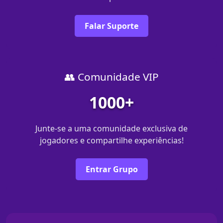
Falar Suporte
👥 Comunidade VIP
1000+
Junte-se a uma comunidade exclusiva de
jogadores e compartilhe experiências!
Entrar Grupo