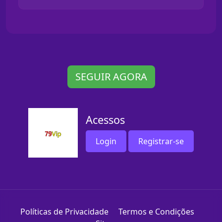
SEGUIR AGORA
Acessos
Login
Registrar-se
Políticas de Privacidade
Termos e Condições