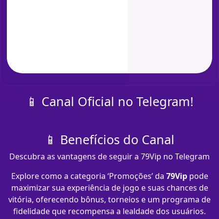
📱 Canal Oficial no Telegram!
📱 Benefícios do Canal
Descubra as vantagens de seguir a 79Vip no Telegram
Explore como a categoria ‘Promoções’ da
79Vip
pode
maximizar sua experiência de jogo e suas chances de
vitória, oferecendo bônus, torneios e um programa de
fidelidade que recompensa a lealdade dos usuários.