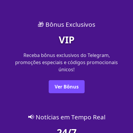
🎁 Bônus Exclusivos
VIP
Receba bônus exclusivos do Telegram,
promoções especiais e códigos promocionais
únicos!
Ver Bônus
📢 Notícias em Tempo Real
24/7