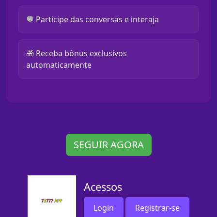
💬 Participe das conversas e interaja
🎁 Receba bônus exclusivos
automaticamente
SEGUIR AGORA
Acessos
Login
Registrar-se