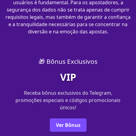
usuários é fundamental. Para os apostadores, a
segurança dos dados não se trata apenas de cumprir
requisitos legais, mas também de garantir a confiança
e a tranquilidade necessárias para se concentrar na
diversão e na emoção das apostas.
🎁 Bônus Exclusivos
VIP
Receba bônus exclusivos do Telegram,
promoções especiais e códigos promocionais
únicos!
Ver Bônus