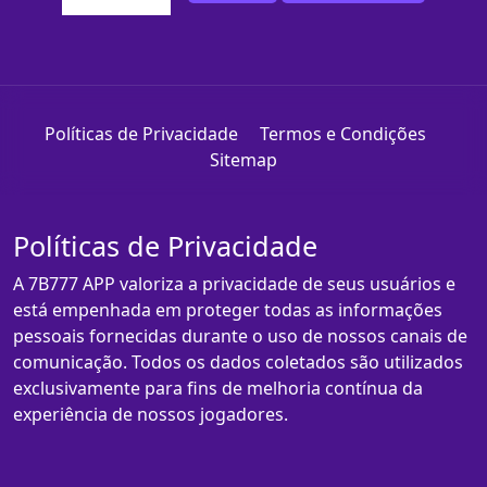
Políticas de Privacidade
Termos e Condições
Sitemap
Políticas de Privacidade
A 7B777 APP valoriza a privacidade de seus usuários e
está empenhada em proteger todas as informações
pessoais fornecidas durante o uso de nossos canais de
comunicação. Todos os dados coletados são utilizados
exclusivamente para fins de melhoria contínua da
experiência de nossos jogadores.