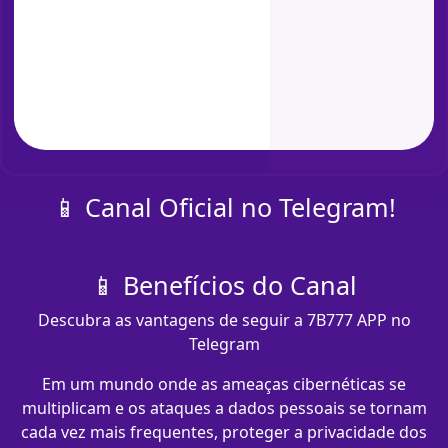
📱 Canal Oficial no Telegram!
📱 Benefícios do Canal
Descubra as vantagens de seguir a 7B777 APP no
Telegram
Em um mundo onde as ameaças cibernéticas se
multiplicam e os ataques a dados pessoais se tornam
cada vez mais frequentes, proteger a privacidade dos