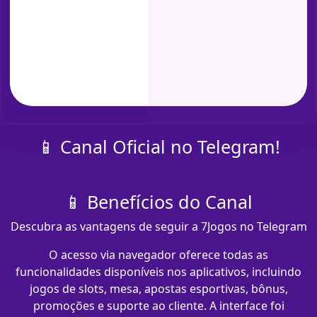
📱 Canal Oficial no Telegram!
📱 Benefícios do Canal
Descubra as vantagens de seguir a 7Jogos no Telegram
O acesso via navegador oferece todas as
funcionalidades disponíveis nos aplicativos, incluindo
jogos de slots, mesa, apostas esportivas, bônus,
promoções e suporte ao cliente. A interface foi