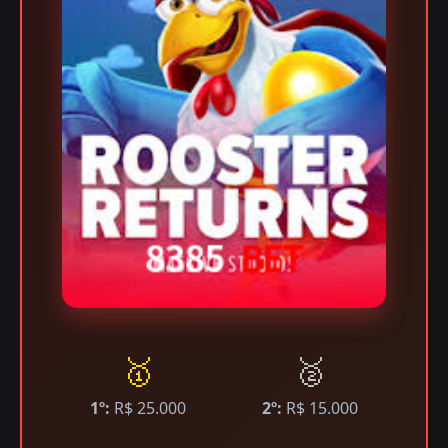
🥇
🥈
1º:
R$ 25.000
2º:
R$ 15.000