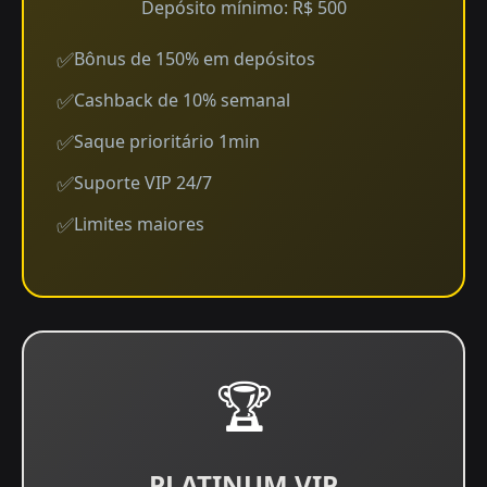
Depósito mínimo: R$ 500
Bônus de 150% em depósitos
Cashback de 10% semanal
Saque prioritário 1min
Suporte VIP 24/7
Limites maiores
🏆
PLATINUM VIP