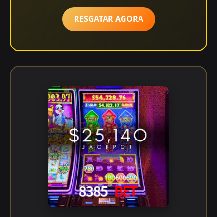
RESGATAR AGORA