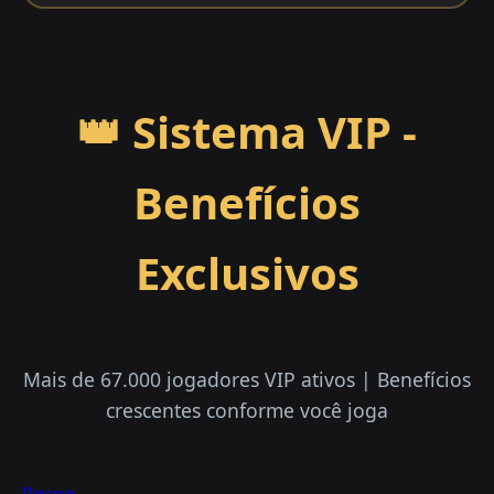
👑 Sistema VIP -
Benefícios
Exclusivos
Mais de 67.000 jogadores VIP ativos | Benefícios
crescentes conforme você joga
Pgspg