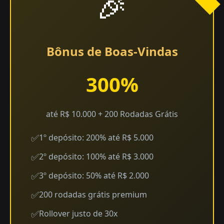
🎉
Bônus de Boas-Vindas
300%
até R$ 10.000 + 200 Rodadas Grátis
1º depósito: 200% até R$ 5.000
2º depósito: 100% até R$ 3.000
3º depósito: 50% até R$ 2.000
200 rodadas grátis premium
Rollover justo de 30x