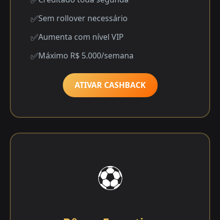
Sem rollover necessário
Aumenta com nível VIP
Máximo R$ 5.000/semana
ATIVAR CASHBACK
⚽