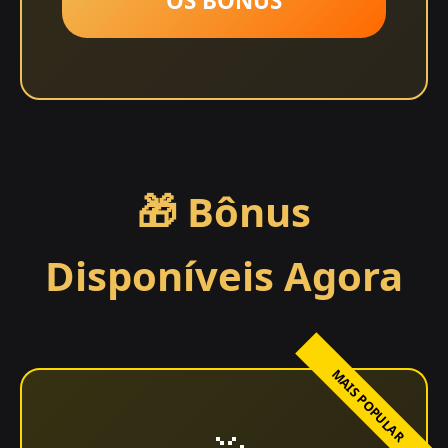
OS BÔNUS
🎁 Bônus
Disponíveis Agora