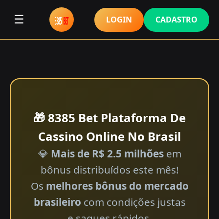
☰
LOGIN
CADASTRO
🎁 8385 Bet Plataforma De
Cassino Online No Brasil
💎
Mais de R$ 2.5 milhões
em
bônus distribuídos este mês!
Os
melhores bônus do mercado
brasileiro
com condições justas
e saques rápidos.