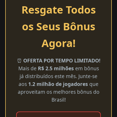
Resgate Todos
os Seus Bônus
Agora!
⏰
OFERTA POR TEMPO LIMITADO!
Mais de
R$ 2.5 milhões
em bônus
já distribuídos este mês. Junte-se
aos
1.2 milhão de jogadores
que
aproveitam os melhores bônus do
Brasil!